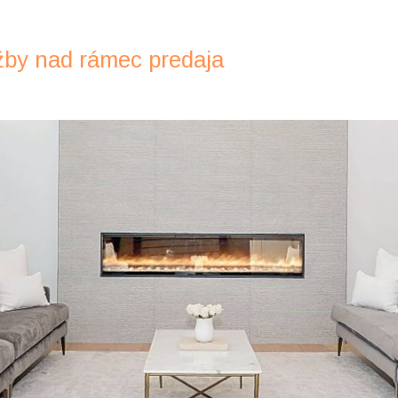
žby nad rámec predaja