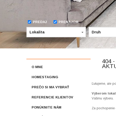
PREDAJ
PRENÁJOM
Lokalita
Druh
404 
AKT
O MNE
HOMESTAGING
Ľutujeme, ale p
PREČO SI MA VYBRAŤ
Výberom lokal
REFERENCIE KLIENTOV
Vášmu výberu.
PONÚKNITE NÁM
Za pochopenie 