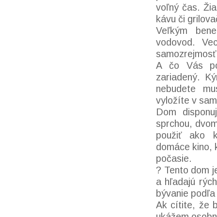
voľný čas. Ži
kávu či grilova
Veľkým benef
vodovod. Vec
samozrejmosť, 
A čo Vás po
zariadený. Ký
nebudete mus
vyložíte v sa
Dom disponuj
sprchou, dvom
použiť ako ka
domáce kino, 
počasie.
? Tento dom je
a hľadajú rých
bývanie podľa
Ak cítite, že
ukážem osobn