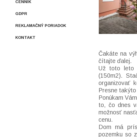
CENNÍK
GDPR
REKLAMAČNÝ PORIADOK
KONTAKT
Čakáte na vý
čítajte ďalej.
Už toto leto
(150m2). Sta
organizovať k
Presne takýto
Ponúkam Vám p
to, čo dnes v
možnosť nasťa
cenu.
Dom má prís
pozemku so z