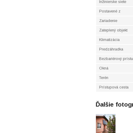
Inžinierske siete
Postavené z
Zariadenie
Zateplený objekt
Klimatizácia
Predzáhradka
Bezbariérový príst
Okná
Terén
Prístupová cesta
Ďalšie fotog